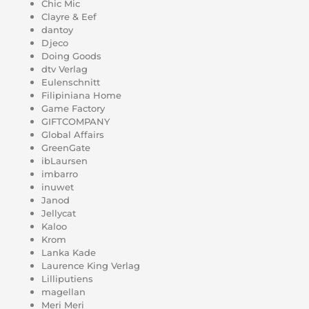
Chic Mic
Clayre & Eef
dantoy
Djeco
Doing Goods
dtv Verlag
Eulenschnitt
Filipiniana Home
Game Factory
GIFTCOMPANY
Global Affairs
GreenGate
ibLaursen
imbarro
inuwet
Janod
Jellycat
Kaloo
Krom
Lanka Kade
Laurence King Verlag
Lilliputiens
magellan
Meri Meri