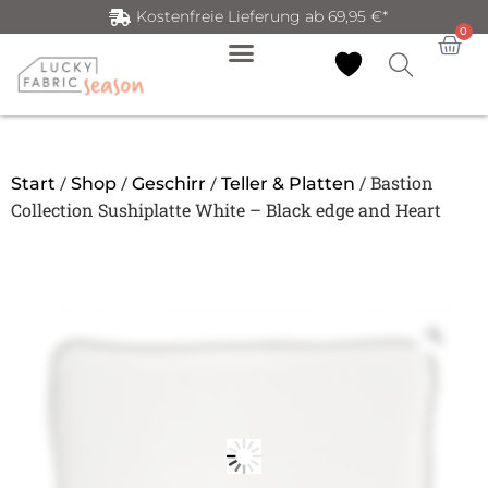
Kostenfreie Lieferung ab 69,95 €*
0
/
/
/
/ Bastion
Start
Shop
Geschirr
Teller & Platten
Collection Sushiplatte White – Black edge and Heart