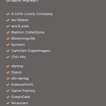
Unsere Marken
A Little Lovely Company
Au Maison
ava & yves
Bastion Collections
Bloomingville
byroom
CamCam Copenhagen
Chic Mic
dantoy
Djeco
dtv Verlag
Eulenschnitt
Game Factory
GreenGate
ibLaursen