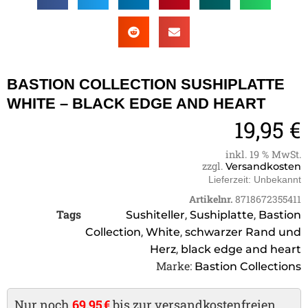
BASTION COLLECTION SUSHIPLATTE
WHITE – BLACK EDGE AND HEART
19,95
€
inkl. 19 % MwSt.
zzgl.
Versandkosten
Lieferzeit:
Unbekannt
Artikelnr.
8718672355411
Tags
,
,
Sushiteller
Sushiplatte
Bastion
,
,
Collection
White
schwarzer Rand und
,
Herz
black edge and heart
Marke:
Bastion Collections
Nur noch
69,95 €
bis zur versandkostenfreien