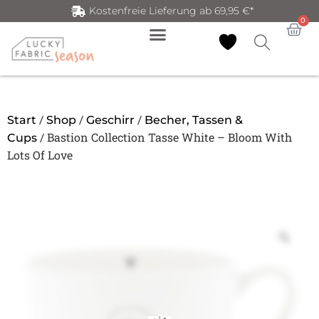
Kostenfreie Lieferung ab 69,95 €*
0
/
/
/
Start
Shop
Geschirr
Becher, Tassen &
/ Bastion Collection Tasse White – Bloom With
Cups
Lots Of Love