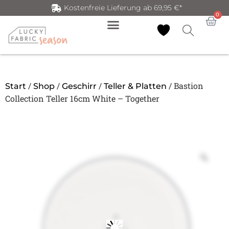
Kostenfreie Lieferung ab 69,95 €*
0
/
/
/
/ Bastion
Start
Shop
Geschirr
Teller & Platten
Collection Teller 16cm White – Together