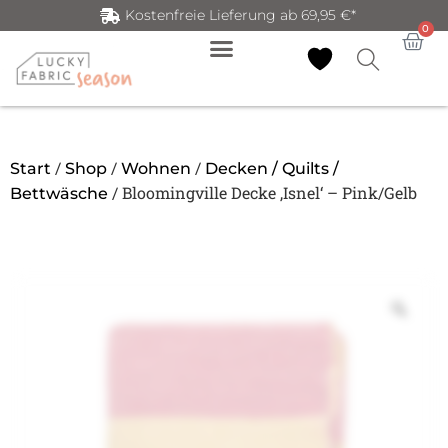
Kostenfreie Lieferung ab 69,95 €*
0
/
/
/
Start
Shop
Wohnen
Decken / Quilts /
/ Bloomingville Decke ‚Isnel‘ – Pink/Gelb
Bettwäsche