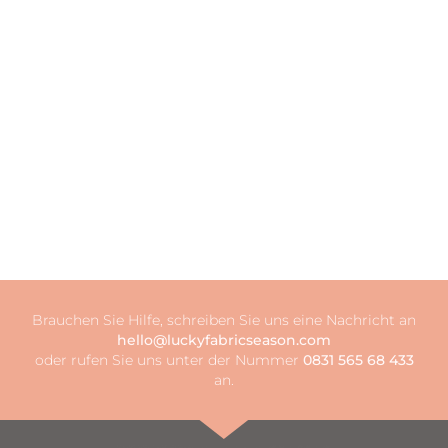
Brauchen Sie Hilfe, schreiben Sie uns eine Nachricht an
hello@luckyfabricseason.com
oder rufen Sie uns unter der Nummer
0831 565 68 433
an.