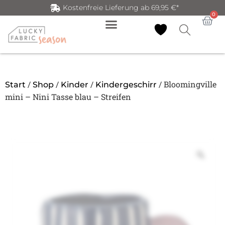
Kostenfreie Lieferung ab 69,95 €*
0
/
/
/
/ Bloomingville
Start
Shop
Kinder
Kindergeschirr
mini – Nini Tasse blau – Streifen