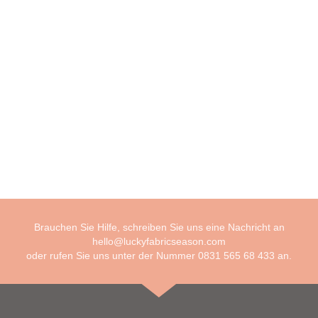
Brauchen Sie Hilfe, schreiben Sie uns eine Nachricht an
hello@luckyfabricseason.com
oder rufen Sie uns unter der Nummer
0831 565 68 433
an.