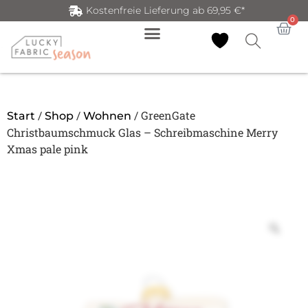
Kostenfreie Lieferung ab 69,95 €*
0
/
/
/ GreenGate
Start
Shop
Wohnen
Christbaumschmuck Glas – Schreibmaschine Merry
Xmas pale pink