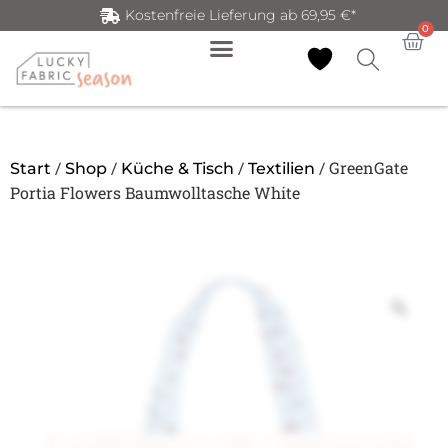
Kostenfreie Lieferung ab 69,95 €*
0
/
/
/
/ GreenGate
Start
Shop
Küche & Tisch
Textilien
Portia Flowers Baumwolltasche White