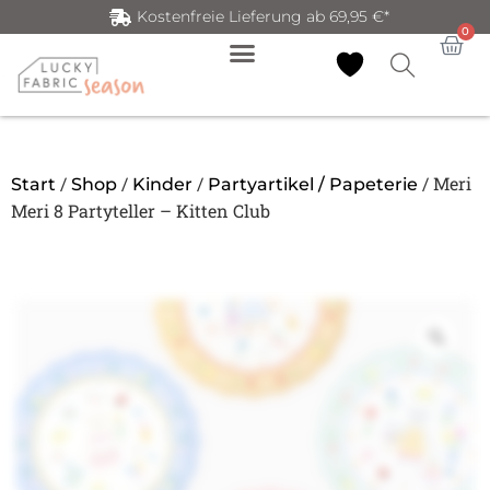
Kostenfreie Lieferung ab 69,95 €*
0
/
/
/
/ Meri
Start
Shop
Kinder
Partyartikel / Papeterie
Meri 8 Partyteller – Kitten Club