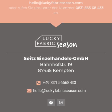
hello@luckyfabricseason.com
oder rufen Sie uns unter der Nummer
0831 565 68 433
an.
Seitz Einzelhandels-GmbH
Bahnhofstr. 19
87435 Kempten
+49 831 56568433
hello@luckyfabricseason.com