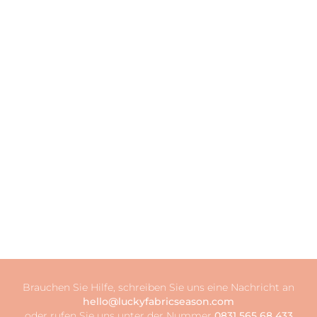
Brauchen Sie Hilfe, schreiben Sie uns eine Nachricht an
hello@luckyfabricseason.com
oder rufen Sie uns unter der Nummer
0831 565 68 433