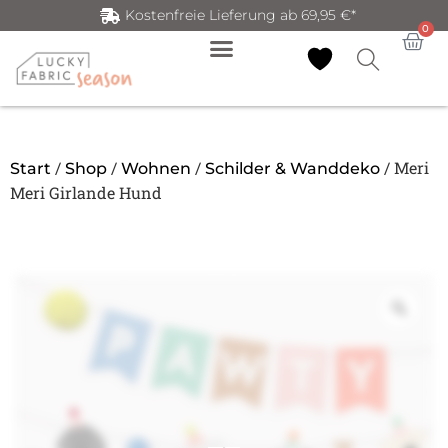
Kostenfreie Lieferung ab 69,95 €*
0
/
/
/
/ Meri
Start
Shop
Wohnen
Schilder & Wanddeko
Meri Girlande Hund